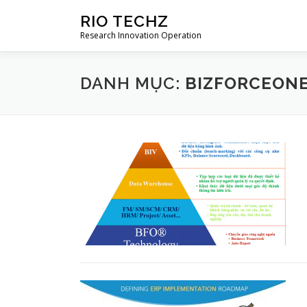
Skip
RIO TECHZ
to
Research Innovation Operation
content
DANH MỤC:
BIZFORCEON