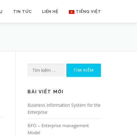
VỤ
TIN TỨC
LIÊN HỆ
TIẾNG VIỆT
Tìm
kiếm
cho:
BÀI VIẾT MỚI
Business Information System for the
Enterprise
BFO – Enterprise management
Model