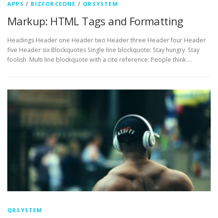
APPS
/
BIZFORCEONE
/
QRSYSTEM
Markup: HTML Tags and Formatting
Headings Header one Header two Header three Header four Header
five Header six Blockquotes Single line blockquote: Stay hungry. Stay
foolish. Multi line blockquote with a cite reference: People think …
QRSYSTEM